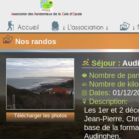
;
A
ssociation des
R
andonneurs de la
C
ôte d'
O
pale
Accueil
↓ L'association ↓
↓ 
Nos randos
Séjour :
Audi
Nombre de part
Nombre de kil
Dates:
01/12/2
Description:
Les 1er et 2 déc
Télécharger les photos
Jean-Pierre, Chri
base de la form
Audinghen.