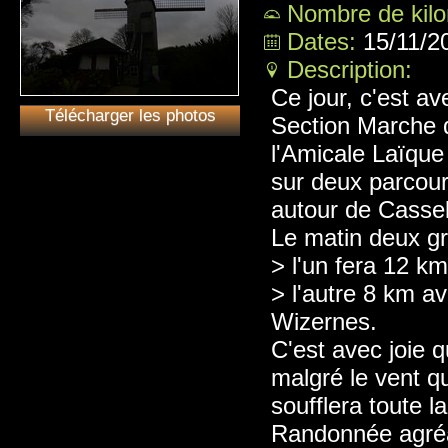
Nombre de kil
Dates:
15/11/2
Description:
Ce jour, c'est av
Télécharger les photos
Section Marche 
l'Amicale Laïqu
sur deux parcou
autour de Cassel
Le matin deux gr
> l'un fera 12 k
> l'autre 8 km a
Wizernes.
C'est avec joie 
malgré le vent qu
soufflera toute l
Randonnée agréab