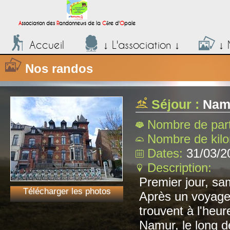
;
A
ssociation des
R
andonneurs de la
C
ôte d'
O
pale
Accueil
↓ L'association ↓
↓ 
Nos randos
Séjour :
Namu
Nombre de part
Nombre de kil
Dates:
31/03/2
Description:
Premier jour, sa
Télécharger les photos
Après un voyage 
trouvent à l'heu
Namur, le long d