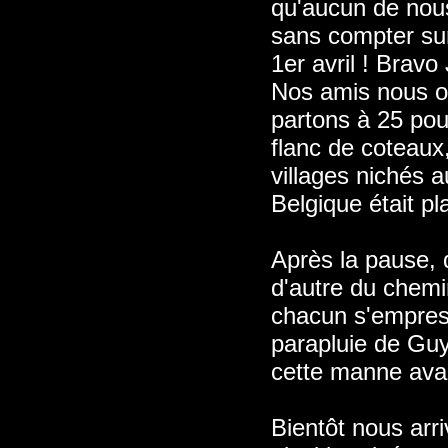
qu'aucun de nous
sans compter sur
1er avril ! Bravo
Nos amis nous of
partons à 25 pou
flanc de coteaux
villages nichés a
Belgique était pl
Après la pause, q
d'autre du chem
chacun s'empress
parapluie de Guy
cette manne avan
Bientôt nous arr