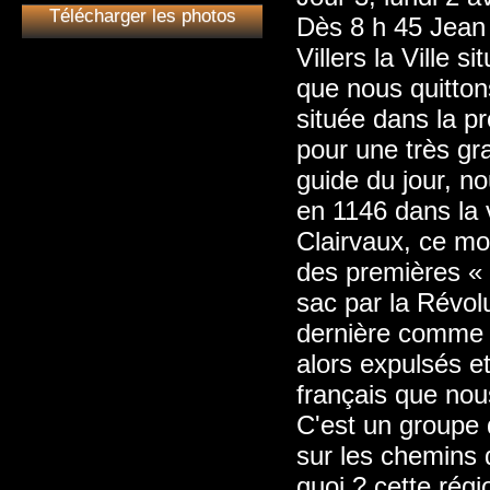
Télécharger les photos
Dès 8 h 45 Jean
Villers la Ville 
que nous quittons
située dans la p
pour une très gr
guide du jour, no
en 1146 dans la 
Clairvaux, ce mon
des premières « f
sac par la Révolu
dernière comme b
alors expulsés e
français que nou
C'est un groupe 
sur les chemins 
quoi ? cette régi