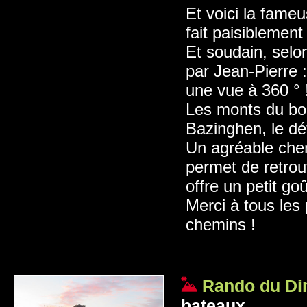
Et voici la fame
fait paisiblement
Et soudain, selo
par Jean-Pierre 
une vue à 360 ° 
Les monts du bou
Bazinghen, le détr
Un agréable che
permet de retrou
offre un petit go
Merci à tous les 
chemins !
Rando du Di
bateaux