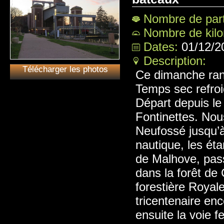
Nombre de part
Nombre de kil
Dates:
01/12/2
Description:
Télécharger les photos
Ce dimanche ran
Temps sec refroid
Départ depuis le
Fontinettes. Nou
Neufossé jusqu’à
nautique, les ét
de Malhove, pass
dans la forêt de
forestière Royal
tricentenaire en
ensuite la voie f