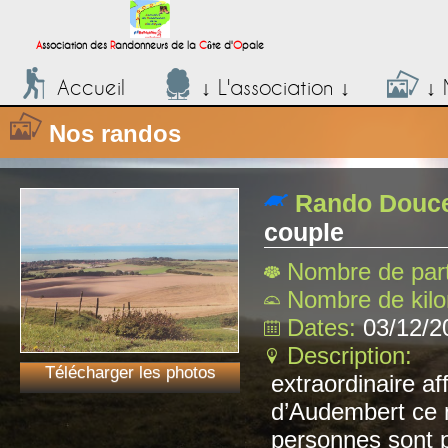
;
A
ssociation des
R
andonneurs de la
C
ôte d'
O
pale
Accueil
↓ L'association ↓
↓ 
Nos randos
Rando Douce
couple
Nombre de part
Nombre de kil
Dates:
03/12/2
Description:
Télécharger les photos
extraordinaire af
d’Audembert ce m
personnes sont p