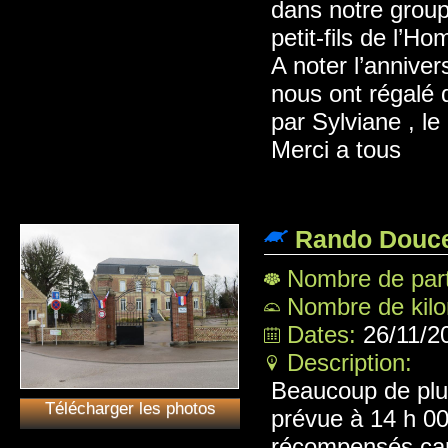
dans notre group
petit-fils de l’H
A noter l’anniver
nous ont régalé 
par Sylviane , le
Merci a tous
Rando Douce
Nombre de part
Nombre de kil
Dates:
26/11/2
Description:
Beaucoup de plui
Télécharger les photos
prévue à 14 h 00
récompensés car