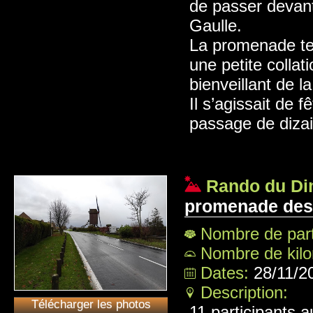
de passer devant
Gaulle.
La promenade te
une petite collat
bienveillant de 
Il s’agissait de 
passage de diza
Rando du Di
promenade des
Nombre de part
Nombre de kil
Dates:
28/11/2
Description:
Télécharger les photos
11 participants 