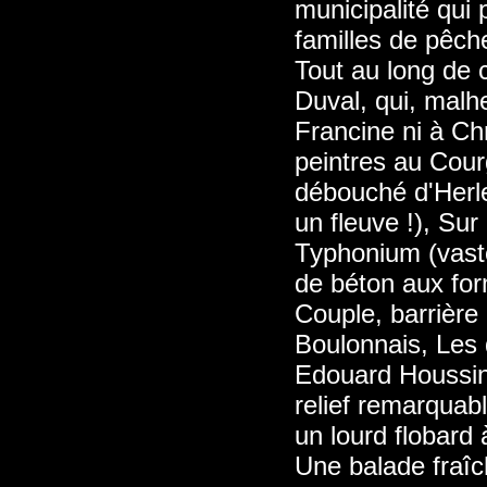
municipalité qui 
familles de pêch
Tout au long de 
Duval, qui, malh
Francine ni à Ch
peintres au Cou
débouché d'Herle
un fleuve !), Sur
Typhonium (vaste
de béton aux for
Couple, barrière 
Boulonnais, Les
Edouard Houssin,
relief remarquab
un lourd flobard 
Une balade fraîc