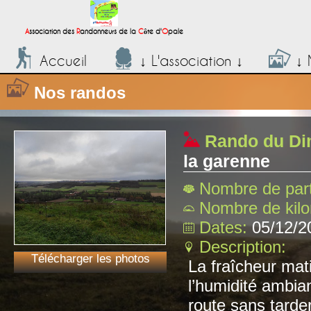
;
A
ssociation des
R
andonneurs de la
C
ôte d'
O
pale
Accueil
↓ L'association ↓
↓ 
Nos randos
Rando du Di
la garenne
Nombre de part
Nombre de kil
Dates:
05/12/2
Description:
Télécharger les photos
La fraîcheur mati
l’humidité ambia
route sans tarder