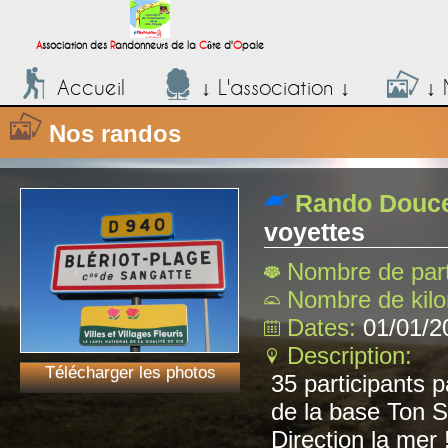
;
A
ssociation des
R
andonneurs de la
C
ôte d'
O
pale
Accueil
↓ L'association ↓
↓ 
Nos randos
Rando Douce
voyettes
Nombre de part
Nombre de kil
Dates:
01/01/2
Description:
Télécharger les photos
35 participants p
de la base Ton S
Direction la mer 