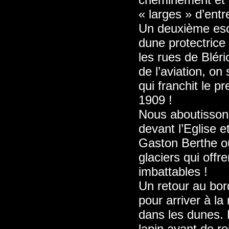
« larges » d’entr
Un deuxième esca
dune protectrice
les rues de Blér
de l’aviation, o
qui franchit le p
1909 !
Nous aboutisson
devant l’Eglise e
Gaston Berthe o
glaciers qui offr
imbattables !
Un retour au bord
pour arriver à l
dans les dunes. 
lapin avant de re