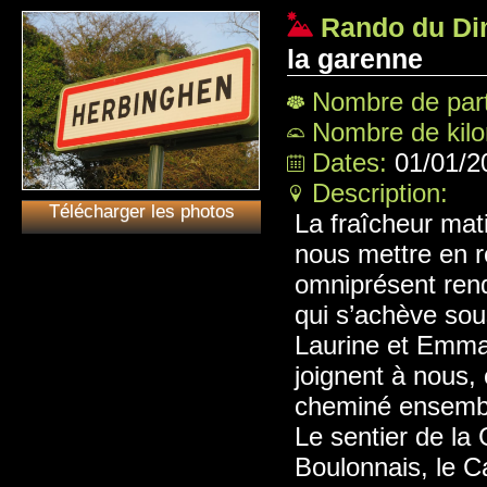
Rando du Di
la garenne
Nombre de part
Nombre de kil
Dates:
01/01/2
Description:
Télécharger les photos
La fraîcheur mat
nous mettre en ro
omniprésent ren
qui s’achève sou
Laurine et Emman
joignent à nous, 
cheminé ensemb
Le sentier de la 
Boulonnais, le Ca