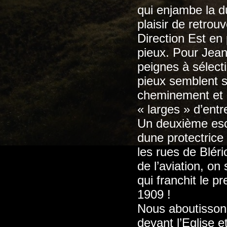
qui enjambe la d
plaisir de retrou
Direction Est en
pieux. Pour Jean
peignes à sélect
pieux semblent s
cheminement et a
« larges » d’entr
Un deuxième esca
dune protectrice
les rues de Blér
de l’aviation, o
qui franchit le p
1909 !
Nous aboutisson
devant l’Eglise e