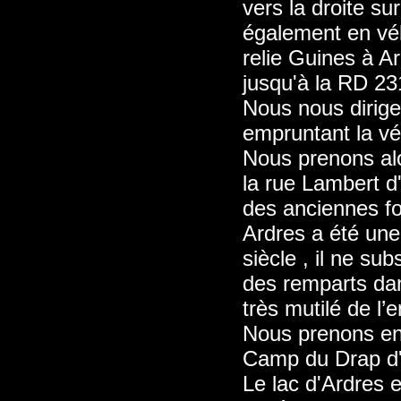
vers la droite s
également en vél
relie Guines à A
jusqu'à la RD 2
Nous nous dirige
empruntant la vé
Nous prenons alo
la rue Lambert d
des anciennes for
Ardres a été un
siècle , il ne su
des remparts da
très mutilé de l’
Nous prenons ens
Camp du Drap d'O
Le lac d'Ardres e