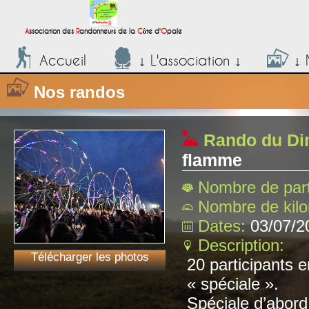
;
A
ssociation des
R
andonneurs de la
C
ôte d'
O
pale
Accueil
↓ L'association ↓
↓ 
Nos randos
Rando du Di
flamme
Nombre de part
Nombre de kil
Dates:
03/07/2
Description:
Télécharger les photos
20 participants 
« spéciale ».
Spéciale d’abord