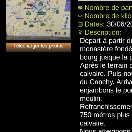
Nombre de part
Nombre de kil
Dates:
30/06/2
Description:
Départ à partir 
Télécharger les photos
monastère fondé
bourg jusque la 
Après le terrain 
calvaire. Puis n
du Canchy. Arriv
enjambons le pon
moulin.
Refranchissement
750 mètres plus 
calvaire.
Nous atteignons 